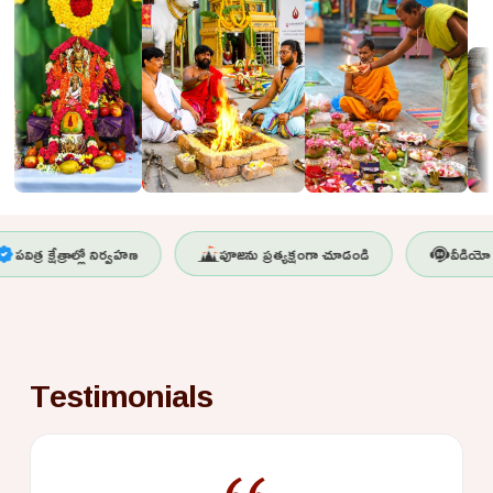
త్ర క్షేత్రాల్లో నిర్వహణ
పూజను ప్రత్యక్షంగా చూడండి
వీడియో 48 
Testimonials