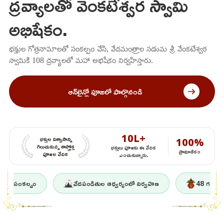
ద్రవ్యాలతో వెంకటేశ్వర స్వామి
అభిషేకం.
భక్తుల గోత్రనామాలతో సంకల్పం చేసి, వేదమంత్రాల నడుమ శ్రీ వేంకటేశ్వర
స్వామికి 108 ద్రవ్యాలతో మహా అభిషేకం నిర్వహిస్తారు.
ఆన్‌లైన్లో పూజలో పాల్గొనండి
10L+
భక్తుల విశ్వాసాన్ని
100%
గెలుచుకున్న శాస్త్రోక్త
భక్తులు పూజకు ఈ వేదిక
ప్రామాణికం
పూజల వేదిక
ఎంచుకున్నారు.
 సంకల్పం
వేదపండితుల ఆధ్వర్యంలో నిర్వహణ
48 గంటల్లో పూజ వ