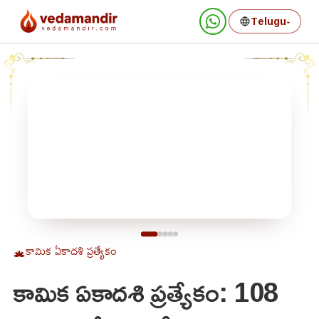
Telugu
▾
కామిక ఏకాదశి ప్రత్యేకం
కామిక ఏకాదశి ప్రత్యేకం: 108