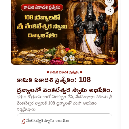
కామిక ఏకాదశి ప్రత్యేకం
కామిక ఏకాదశి ప్రత్యేకం: 108
ద్రవ్యాలతో వెంకటేశ్వర స్వామి అభిషేకం.
భక్తుల గోత్రనామాలతో సంకల్పం చేసి, వేదమంత్రాల నడుమ శ్రీ
వేంకటేశ్వర స్వామికి 108 ద్రవ్యాలతో మహా అభిషేకం
నిర్వహిస్తారు.
వేంకటశ్వర స్వామి ఆలయం