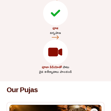
పూజ
నిర్వహణ
పూజా వీడియోతో
పాటు
దైవ ఆశీర్వాదాలు పొందండి
Our Pujas