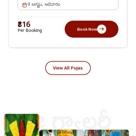
9 ఆగస్టు, ఆదివారం
₹816
Book Now
Per Booking
View All Pujas
పూజ గ్యాలరీ