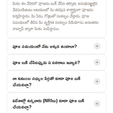
మీరు ఈ వేదికలొ పూజను బుక్ చేసిన తర్వాత, అనుభవజ్ఞులైన
వేదపండితులు ఆలయంలో మీ తరపున శాస్త్రోక్తంగా పూజను
నిర్వహిస్తారు. మీ పేరు, గోత్రంతో సంకల్పం చేస్తారు. పూజ
సమయంలో తీసిన మీ వ్యక్తిగత సంకల్పం వీడియోను అనంతరం
వాట్సాప్ ద్వారా మీకు పంపిస్తాము.
పూజ సమయంలో నేను అక్కడ ఉండాలా?
పూజ బుక్ చేసేటప్పుడు ఏ వివరాలు ఇవ్వాలి?
నా కుటుంబ సభ్యుల పేర్లతో కూడా పూజ బుక్
చేయవచ్చా?
విదేశాల్లో ఉన్నవారు (NRIలు) కూడా పూజ బుక్
చేయవచ్చా?