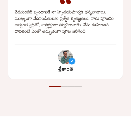
వేదమందిర్ బృందానికి నా హృదయపూర్వక ధన్యవాదాలు.
ముఖ్యంగా వేదపండితులకు ప్రత్యేక కృతజ్ఞతలు. వారు పూజను
అత్యంత శ్రద్ధతో, శాస్త్రోక్తంగా నిర్వహించారు. నేను ఊహించిన
దానికంటే ఎంతో అద్భుతంగా పూజ జరిగింది.
శ్రీకాంత్