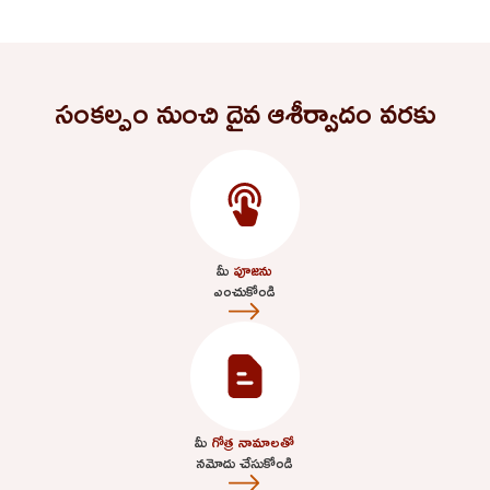
సంకల్పం నుంచి దైవ ఆశీర్వాదం వరకు
మీ
పూజను
ఎంచుకోండి
మీ
గోత్ర నామాలతో
నమోదు చేసుకోండి