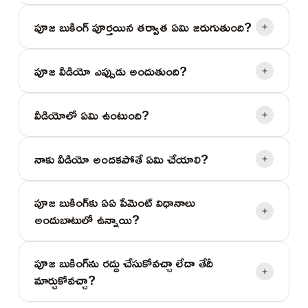
పూజ బుకింగ్ పూర్తయిన తర్వాత ఏమి జరుగుతుంది?
పూజ వీడియో ఎప్పుడు అందుతుంది?
వీడియోలో ఏమి ఉంటుంది?
నాకు వీడియో అందకపోతే ఏమి చేయాలి?
పూజ బుకింగ్‌కు ఏఏ పేమెంట్ విధానాలు
అందుబాటులో ఉన్నాయి?
పూజ బుకింగ్‌ను రద్దు చేసుకోవచ్చా లేదా తేదీ
మార్చుకోవచ్చా?