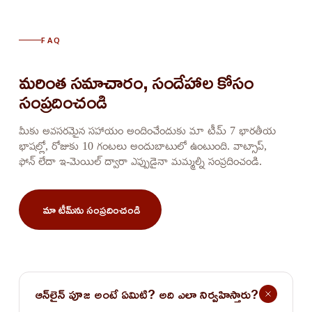
FAQ
మరింత సమాచారం, సందేహాల కోసం 
సంప్రదించండి
మీకు అవసరమైన సహాయం అందించేందుకు మా టీమ్ 7 భారతీయ
భాషల్లో, రోజుకు 10 గంటలు అందుబాటులో ఉంటుంది. వాట్సాప్,
ఫోన్ లేదా ఇ-మెయిల్ ద్వారా ఎప్పుడైనా మమ్మల్ని సంప్రదించండి.
మా టీమ్‌ను సంప్రదించండి
ఆన్‌లైన్ పూజ అంటే ఏమిటి? అది ఎలా నిర్వహిస్తారు?